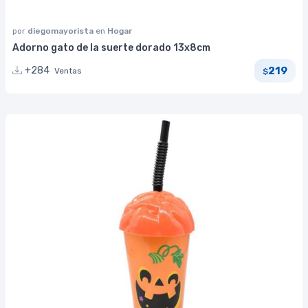
por
diegomayorista
en
Hogar
Adorno gato de la suerte dorado 13x8cm
219
+284
Ventas
$