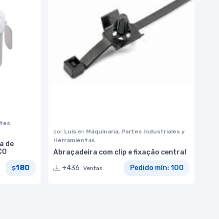
rtes
por
Luis
en
Máquinaria, Partes Industriales y
Herramientas
a de
CO
Abraçadeira com clip e fixação central
180
+436
Pedido mín: 100
$
Ventas