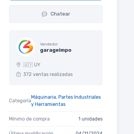
Chatear
Vendedor
garageimpo
🇺🇾 UY
372 ventas realizadas
Máquinaria, Partes Industriales
Categoría
y Herramientas
Mínimo de compra
1 unidades
Última modificación
04/11/2024