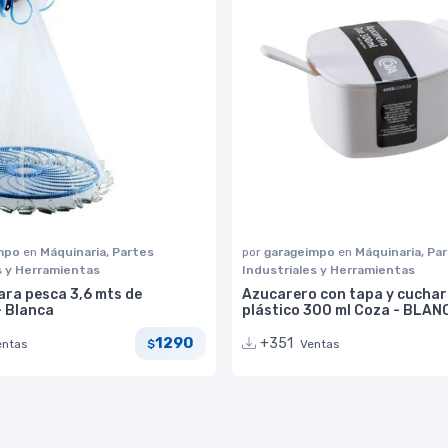
impo
en
Máquinaria, Partes
por
garageimpo
en
Máquinaria, Pa
s y Herramientas
Industriales y Herramientas
ara pesca 3,6 mts de
Azucarero con tapa y cuchar
- Blanca
plástico 300 ml Coza - BLAN
1290
+351
entas
Ventas
$