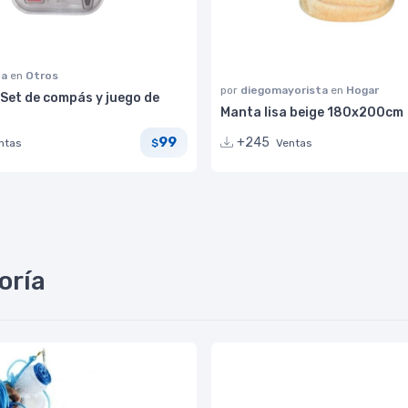
na
en
Otros
por
diegomayorista
en
Hogar
Set de compás y juego de
Manta lisa beige 180x200cm
99
+245
ntas
Ventas
$
oría