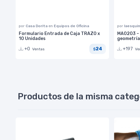
por
Casa Dorita
en
Equipos de Oficina
por
laesqui
Formulario Entrada de Caja TRAZO x
MA0203 – 
10 Unidades
geometría
24
+0
+197
Ventas
Ve
$
Productos de la misma categ