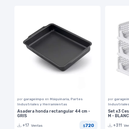
por
garageimpo
en
Máquinaria, Partes
por
garage
Industriales y Herramientas
Industriale
Asadera honda rectangular 44 cm -
Set x3 Ces
GRIS
M - BLAN
720
+17
+311
Ventas
Ve
$