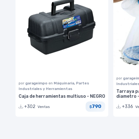
por
garage
por
garageimpo
en
Máquinaria, Partes
Industriale
Industriales y Herramientas
Tarraya p
Caja de herramientas multiuso - NEGRO
diametro 
790
+302
+336
Ventas
V
$