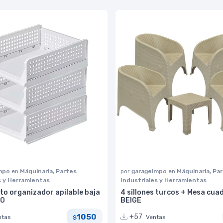
impo
en
Máquinaria, Partes
por
garageimpo
en
Máquinaria, Pa
s y Herramientas
Industriales y Herramientas
to organizador apilable baja
4 sillones turcos + Mesa cua
CO
BEIGE
1050
+57
ntas
Ventas
$