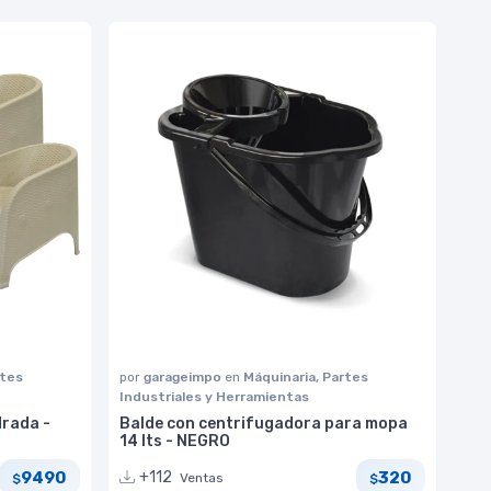
rtes
por
garageimpo
en
Máquinaria, Partes
Industriales y Herramientas
drada -
Balde con centrifugadora para mopa
14 lts - NEGRO
9490
320
+112
Ventas
$
$