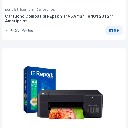
por
districomp
en
Cartuchos
Cartucho Compatible Epson T195 Amarillo 101 201 211
Ameriprint
169
+165
Ventas
$