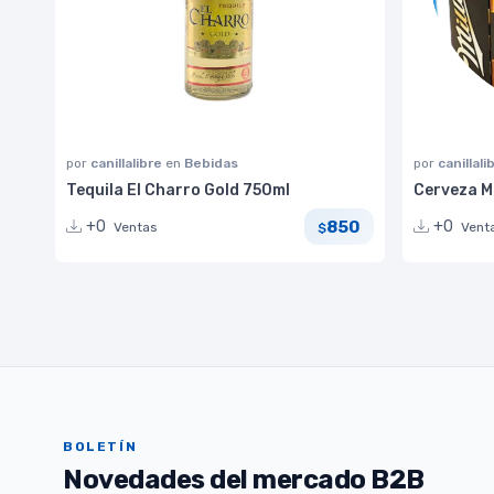
por
canillalibre
en
Bebidas
por
canillali
Tequila El Charro Gold 750ml
Cerveza Mi
850
+0
+0
Ventas
Vent
$
BOLETÍN
Novedades del mercado B2B