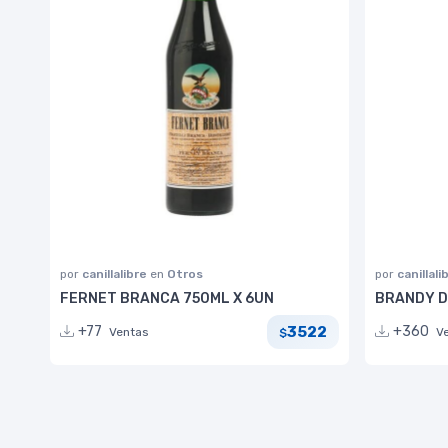
por
canillalibre
en
Otros
por
canillali
FERNET BRANCA 750ML X 6UN
BRANDY D
3522
+77
+360
Ventas
V
$