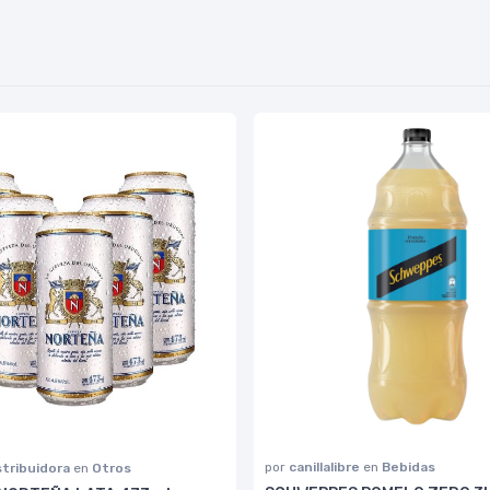
por
canillalibre
en
Bebidas
stribuidora
en
Otros