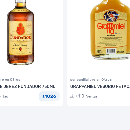
bre
en
Otros
por
canillalibre
en
Otros
E JEREZ FUNDADOR 750ML
GRAPPAMIEL VESUBIO PETAC
1026
+110
entas
Ventas
$