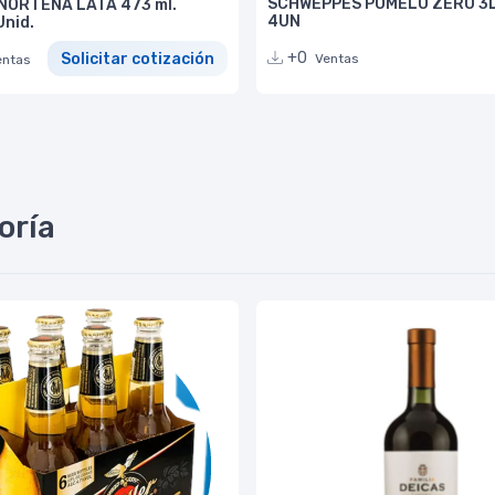
SCHWEPPES POMELO ZERO 3
NORTEÑA LATA 473 ml.
4UN
Unid.
+0
Solicitar cotización
Ventas
entas
oría