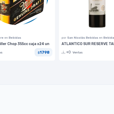
bre
en
Bebidas
por
San Nicolás Bebidas
en
Bebida
ller Chop 355cc caja x24 un
ATLANTICO SUR RESERVE T
1798
+0
as
Ventas
$