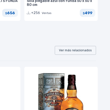
LTS FUNDA
Silla plegable azul con funda 50 x 50 x
80 cm
656
499
+256
Ventas
$
$
Ver más relacionados