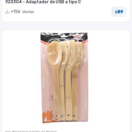
923304 – Adaptador de USB a tipo C
89
+156
Ventas
$
por
diegomayorista
en
Hogar