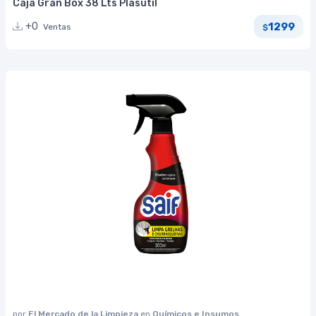
Caja Gran Box 38 Lts Plasutil
1299
+0
Ventas
$
por
El Mercado de la Limpieza
en
Químicos e Insumos