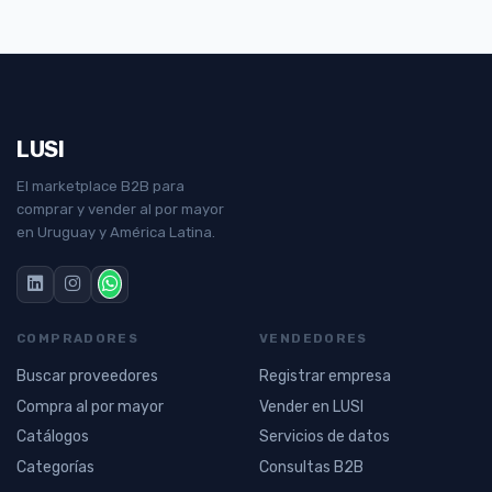
LUSI
El marketplace B2B para
comprar y vender al por mayor
en Uruguay y América Latina.
COMPRADORES
VENDEDORES
Buscar proveedores
Registrar empresa
Compra al por mayor
Vender en LUSI
Catálogos
Servicios de datos
Categorías
Consultas B2B