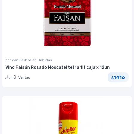
por
canillalibre
en
Bebidas
Vino Faisán Rosado Moscatel tetra 1lt caja x 12un
1416
+0
Ventas
$