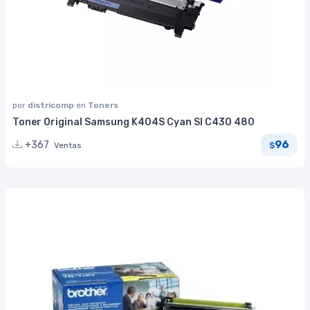
por
districomp
en
Toners
Toner Original Samsung K404S Cyan Sl C430 480
96
+367
Ventas
$