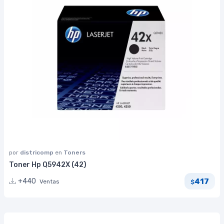
por
districomp
en
Toners
Toner Hp Q5942X (42)
417
+440
Ventas
$