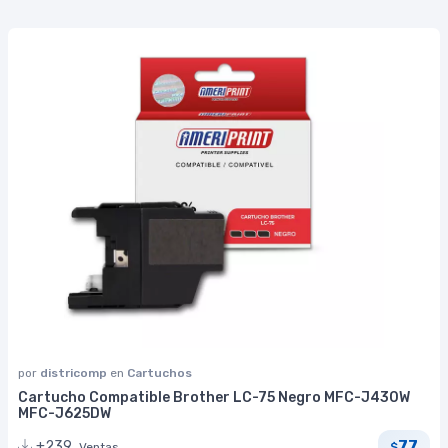
por
districomp
en
Cartuchos
Cartucho Compatible Brother LC-75 Negro MFC-J430W
MFC-J625DW
77
+239
Ventas
$