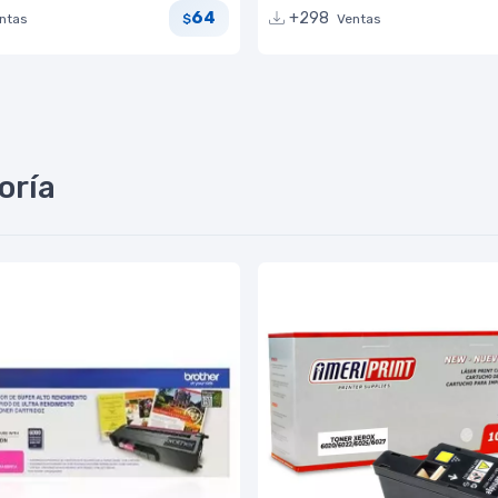
64
+298
ntas
Ventas
$
oría