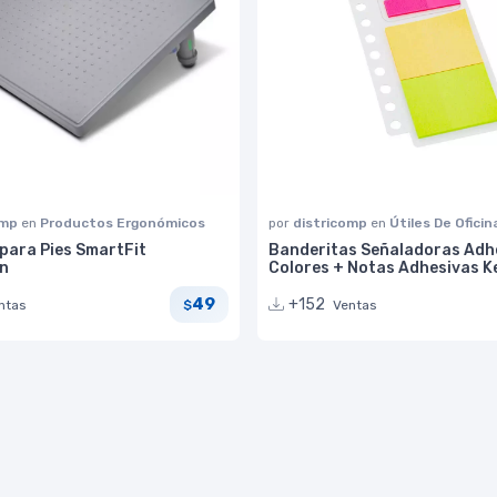
omp
en
Productos Ergonómicos
por
districomp
en
Útiles De Oficin
para Pies SmartFit
Banderitas Señaladoras Adh
n
Colores + Notas Adhesivas K
49
+152
ntas
Ventas
$