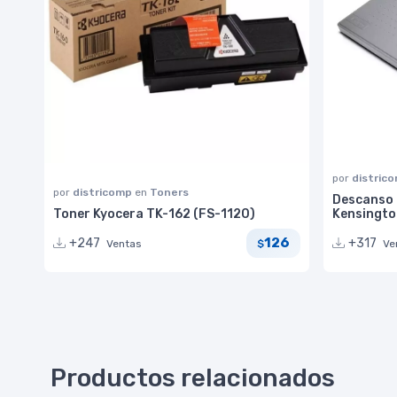
por
distric
por
districomp
en
Toners
Descanso 
Toner Kyocera TK-162 (FS-1120)
Kensingto
126
+247
+317
Ventas
Ve
$
Productos relacionados