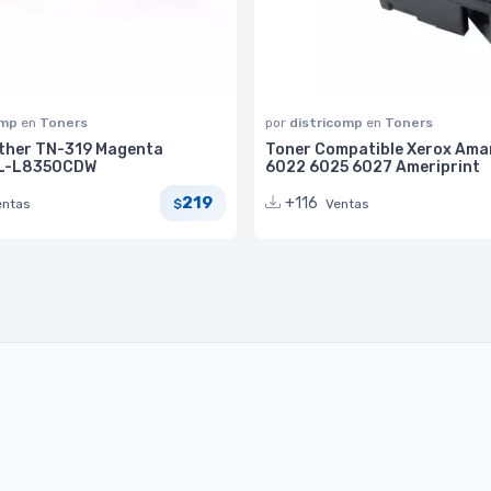
omp
en
Toners
por
districomp
en
Toners
ther TN-319 Magenta
Toner Compatible Xerox Amar
HL-L8350CDW
6022 6025 6027 Ameriprint
219
+116
entas
Ventas
$