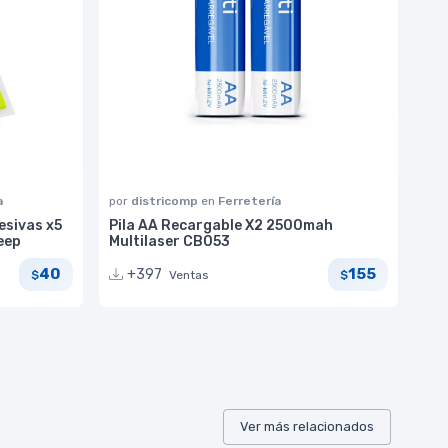
a
por
districomp
en
Ferretería
esivas x5
Pila AA Recargable X2 2500mah
eep
Multilaser CB053
40
155
+397
Ventas
$
$
Ver más relacionados