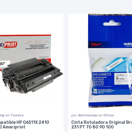
omp
en
Toners
por
districomp
en
Otros
patible HP Q6511X 2410
Cinta Rotuladora Original B
 Ameriprint
231 PT 70 80 90 100