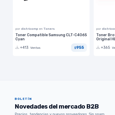
por
districomp
en
Toners
por
distric
Toner Compatible Samsung CLT-C406S
Toner Bro
Cyan
Original 
955
+413
+365
Ventas
V
$
BOLETÍN
Novedades del mercado B2B
Precios, tendencias y nuevos proveedores. Sin spam.