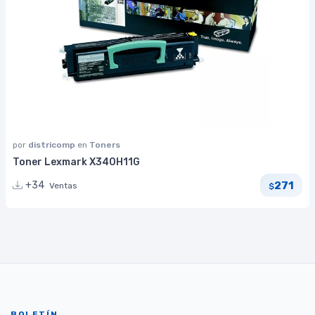
por
districomp
en
Toners
Toner Lexmark X340H11G
271
+34
Ventas
$
BOLETÍN