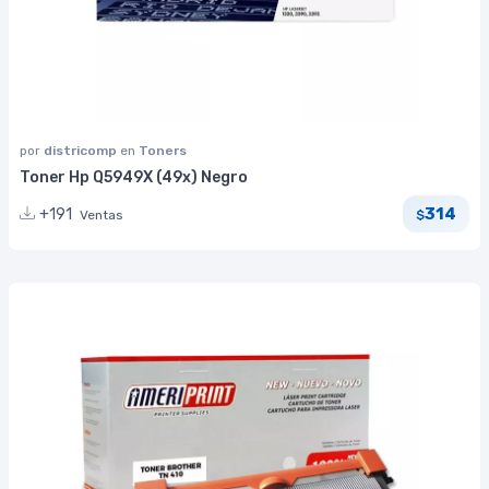
por
districomp
en
Toners
Toner Hp Q5949X (49x) Negro
314
+191
Ventas
$