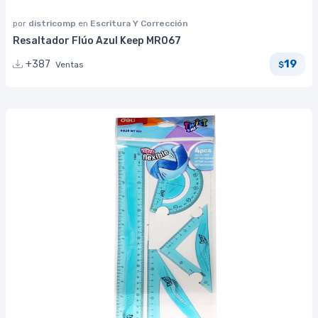
por
districomp
en
Escritura Y Corrección
Resaltador Flúo Azul Keep MR067
19
+387
Ventas
$