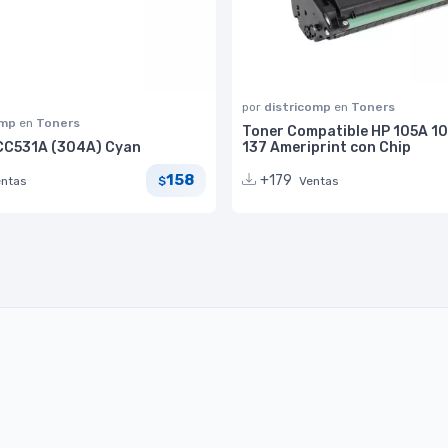
por
districomp
en
Toners
omp
en
Toners
Toner Compatible HP 105A 10
CC531A (304A) Cyan
137 Ameriprint con Chip
158
+179
entas
Ventas
$