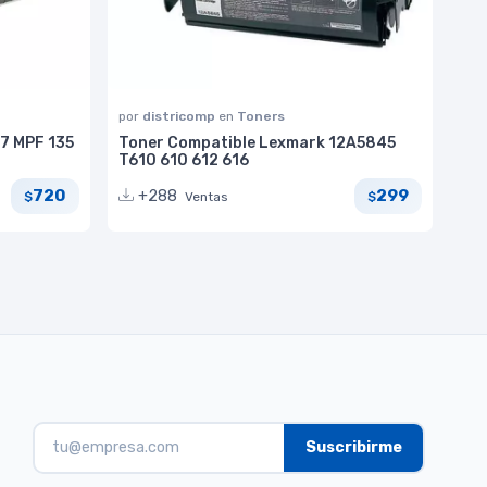
por
districomp
en
Toners
7 MPF 135
Toner Compatible Lexmark 12A5845
T610 610 612 616
720
299
+288
Ventas
$
$