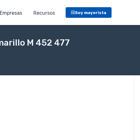
Empresas
Recursos
Soy mayorista
marillo M 452 477