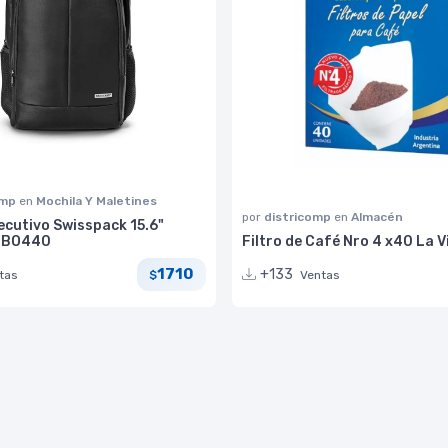
omp
en
Mochila Y Maletines
por
districomp
en
Almacén
ecutivo Swisspack 15.6"
r BO440
Filtro de Café Nro 4 x40 La V
1710
+133
tas
Ventas
$