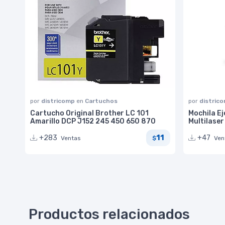
por
districomp
en
Cartuchos
por
distric
Cartucho Original Brother LC 101
Mochila Ej
Amarillo DCP J152 245 450 650 870
Multilase
11
+283
+47
Ventas
Ven
$
Productos relacionados