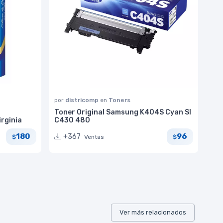
por
districomp
en
Toners
Toner Original Samsung K404S Cyan Sl
irginia
C430 480
180
96
+367
Ventas
$
$
Ver más relacionados