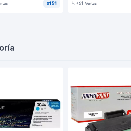
151
+61
entas
Ventas
$
oría