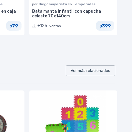
as
por
diegomayorista
en
Temporadas
 en caja
Bata manta infantil con capucha
celeste 70x140cm
79
399
+125
Ventas
$
$
Ver más relacionados