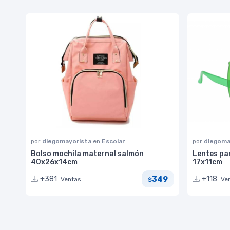
por
diegomayorista
en
Escolar
por
diegoma
Bolso mochila maternal salmón
Lentes par
40x26x14cm
17x11cm
349
+381
+118
Ventas
Ve
$