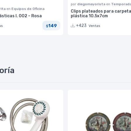
por
diegomayorista
en
Temporad
rita
en
Equipos de Oficina
Clips plateados para carpeta
ásticas I. 002 – Rosa
plástica 10.5x7cm
149
+423
as
Ventas
$
oría