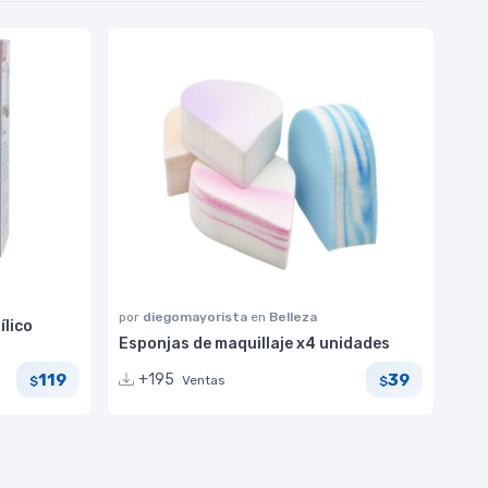
por
diegomayorista
en
Belleza
ílico
Esponjas de maquillaje x4 unidades
119
39
+195
Ventas
$
$