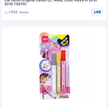
Cartucho Original Canon CL 146XL Color MG2410 2510
3010 TS3110
48
+352
Ventas
$