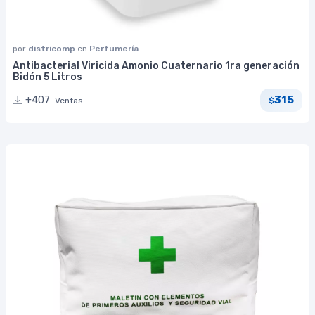
por
districomp
en
Perfumería
Antibacterial Viricida Amonio Cuaternario 1ra generación
Bidón 5 Litros
315
+407
Ventas
$