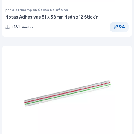
por
districomp
en
Útiles De Oficina
Notas Adhesivas 51 x 38mm Neón x12 Stick'n
394
+161
Ventas
$