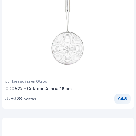
por
laesquina
en
Otros
CD0622 – Colador Araña 18 cm
43
+328
Ventas
$