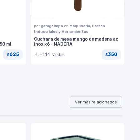
por
garageimpo
en
Máquinaria, Partes
Industriales y Herramientas
Cuchara de mesa mango de madera ac
50 ml
inox x6 - MADERA
625
350
+144
Ventas
$
$
Ver más relacionados