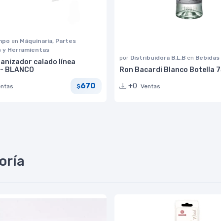
impo
en
Máquinaria, Partes
s y Herramientas
por
Distribuidora B.L.B
en
Bebidas
anizador calado línea
M - BLANCO
Ron Bacardi Blanco Botella 7
670
+0
entas
Ventas
$
oría