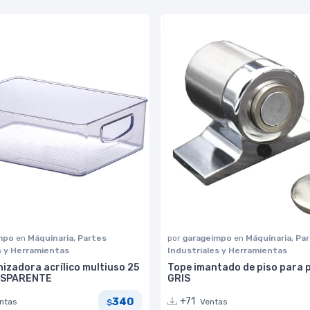
impo
en
Máquinaria, Partes
por
garageimpo
en
Máquinaria, Pa
s y Herramientas
Industriales y Herramientas
izadora acrílico multiuso 25
Tope imantado de piso para 
NSPARENTE
GRIS
340
+71
ntas
Ventas
$