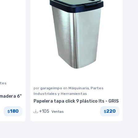
rtes
por
garageimpo
en
Máquinaria, Partes
Industriales y Herramientas
madera 6''
Papelera tapa click 9 plástico lts - GRIS
180
220
+105
Ventas
$
$