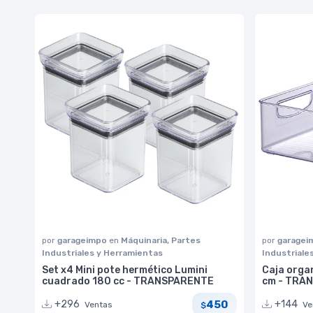
por
garageimpo
en
Máquinaria, Partes
por
garage
Industriales y Herramientas
Industriale
Set x4 Mini pote hermético Lumini
Caja organ
cuadrado 180 cc - TRANSPARENTE
cm - TRA
450
+296
+144
Ventas
Ve
$