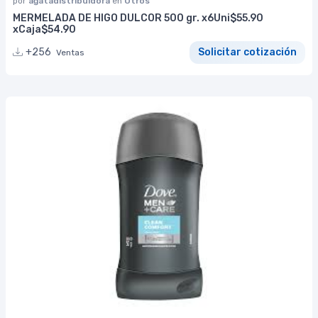
por
agatadistribuidora
en
Otros
MERMELADA DE HIGO DULCOR 500 gr. x6Uni$55.90
xCaja$54.90
+256
Solicitar cotización
Ventas