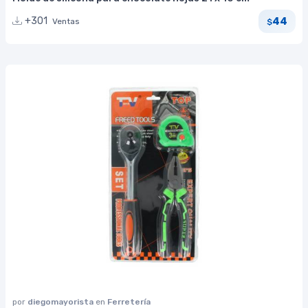
44
+301
Ventas
$
por
diegomayorista
en
Ferretería