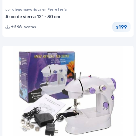
por
diegomayorista
en
Ferretería
Arco de sierra 12” - 30 cm
199
+336
Ventas
$