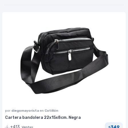
por
diegomayorista
en
Cotillón
Cartera bandolera 22x15x8cm. Negra
349
+413
Ventas
$