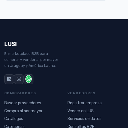
LUSI
El marketplace B2B para
comprar y vender al por mayor
en Uruguay y América Latina.
COMPRADORES
VENDEDORES
Buscar proveedores
Registrar empresa
Compra al por mayor
Vender en LUSI
Catálogos
Servicios de datos
Categorías
Consultas B2B