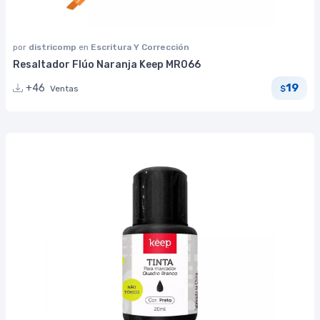
por
districomp
en
Escritura Y Corrección
Resaltador Flúo Naranja Keep MR066
19
+46
Ventas
$