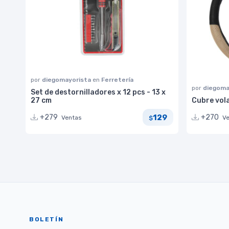
por
diegomayorista
en
Ferretería
por
diegoma
Set de destornilladores x 12 pcs - 13 x
27 cm
Cubre vol
129
+279
+270
Ventas
V
$
BOLETÍN