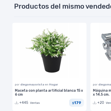
Productos del mismo vended
por
diegomayorista
en
Hogar
por
diegoma
Maceta con planta artificial blanca 15 x
Máquina ma
6 cm
x 14.5 cm.
179
+445
+20
Ventas
Ven
$