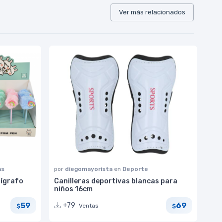
Ver más relacionados
as
por
diegomayorista
en
Deporte
lígrafo
Canilleras deportivas blancas para
niños 16cm
59
69
+79
Ventas
$
$