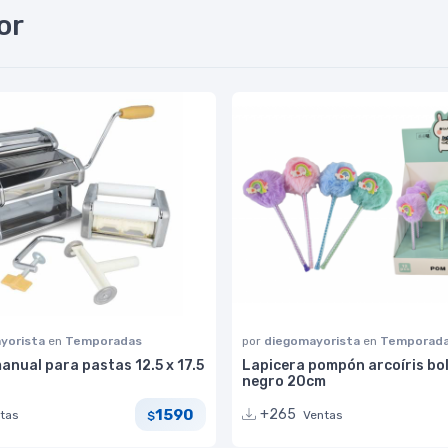
or
yorista
en
Temporadas
por
diegomayorista
en
Temporad
nual para pastas 12.5 x 17.5
Lapicera pompón arcoíris bo
negro 20cm
1590
+265
tas
Ventas
$