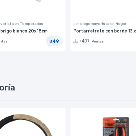
yorista
en
Temporadas
por
diegomayorista
en
Hogar
abrigo blanco 20x18cm
Portarretrato con borde 13 x
49
+407
ntas
Ventas
$
oría