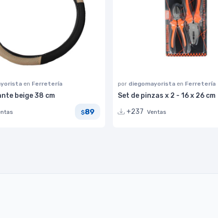
yorista
en
Ferretería
por
diegomayorista
en
Ferretería
ante beige 38 cm
Set de pinzas x 2 - 16 x 26 cm
89
+237
entas
Ventas
$