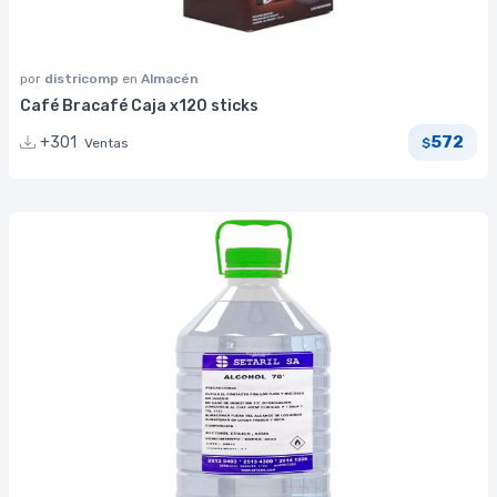
por
districomp
en
Almacén
Café Bracafé Caja x120 sticks
572
+301
Ventas
$