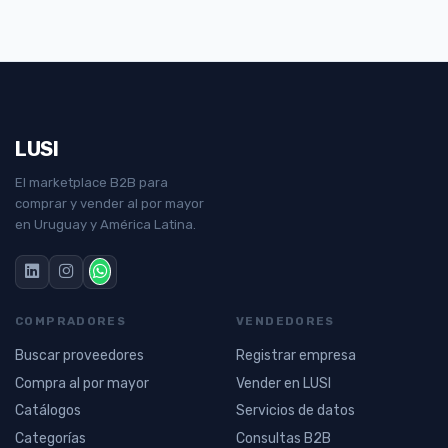
LUSI
El marketplace B2B para
comprar y vender al por mayor
en Uruguay y América Latina.
COMPRADORES
VENDEDORES
Buscar proveedores
Registrar empresa
Compra al por mayor
Vender en LUSI
Catálogos
Servicios de datos
Categorías
Consultas B2B