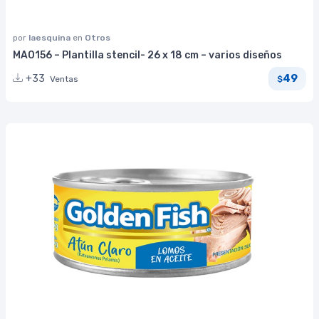
por
laesquina
en
Otros
MA0156 – Plantilla stencil- 26 x 18 cm – varios diseños
49
+33
Ventas
$