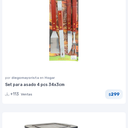
por
diegomayorista
en
Hogar
Set para asado 4 pcs 34x3cm
299
+113
Ventas
$