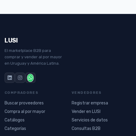
LUSI
El marketplace B2B para
comprar y vender al por mayor
en Uruguay y América Latina.
COMPRADORES
VENDEDORES
Buscar proveedores
Registrar empresa
Compra al por mayor
Vender en LUSI
Catálogos
Servicios de datos
Categorías
Consultas B2B