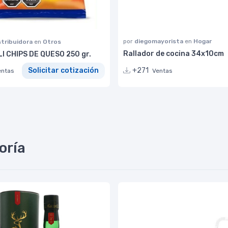
por
diegomayorista
en
Hogar
stribuidora
en
Otros
Rallador de cocina 34x10cm
I CHIPS DE QUESO 250 gr.
+271
Solicitar cotización
Ventas
entas
oría