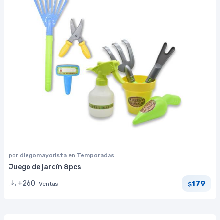
por
diegomayorista
en
Temporadas
Juego de jardín 8pcs
179
+260
Ventas
$