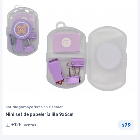
por
diegomayorista
en
Escolar
Mini set de papelería lila 9x6cm
79
+125
Ventas
$