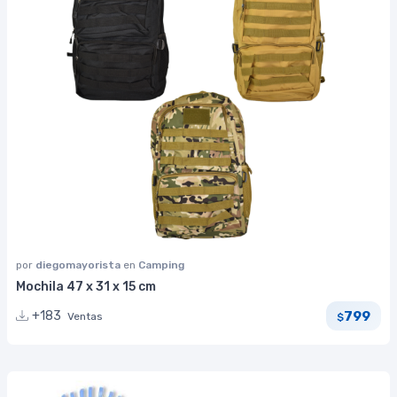
por
diegomayorista
en
Camping
Mochila 47 x 31 x 15 cm
799
+183
Ventas
$