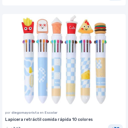
por
diegomayorista
en
Escolar
Lapicera retráctil comida rápida 10 colores