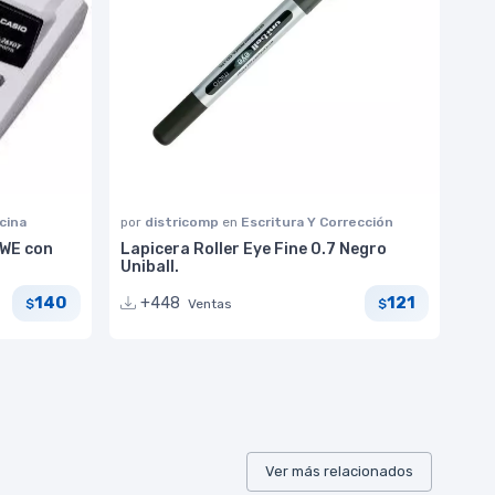
cina
por
districomp
en
Escritura Y Corrección
TWE con
Lapicera Roller Eye Fine 0.7 Negro
Uniball.
140
121
+448
Ventas
$
$
Ver más relacionados