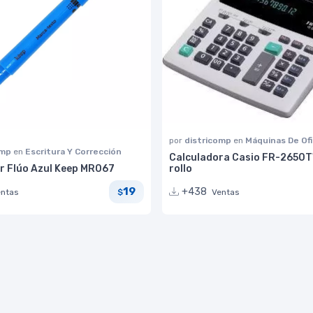
por
districomp
en
Máquinas De Ofi
omp
en
Escritura Y Corrección
Calculadora Casio FR-2650
r Flúo Azul Keep MR067
rollo
19
+438
entas
Ventas
$