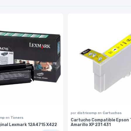
por
districomp
en
Cartuchos
omp
en
Toners
Cartucho Compatible Epson 
ginal Lexmark 12A4715 X422
Amarillo XP 231 431