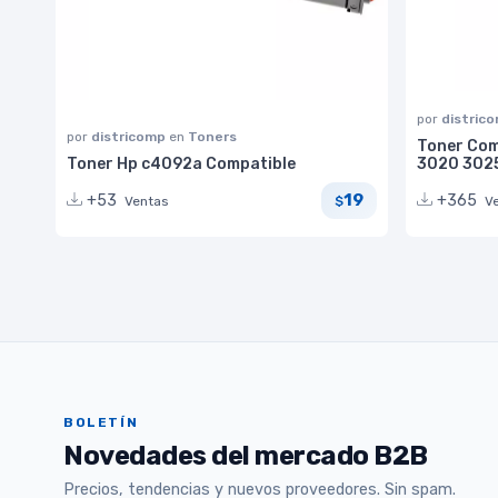
por
distric
por
districomp
en
Toners
Toner Com
Toner Hp c4092a Compatible
3020 3025
19
+53
+365
Ventas
V
$
BOLETÍN
Novedades del mercado B2B
Precios, tendencias y nuevos proveedores. Sin spam.