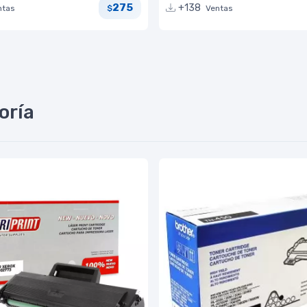
275
+138
ntas
Ventas
$
oría