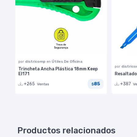
por
districomp
en
Útiles De Oficina
por
distric
Trincheta Ancha Plástica 18mm Keep
EI171
Resaltado
85
+265
+387
Ventas
V
$
Productos relacionados