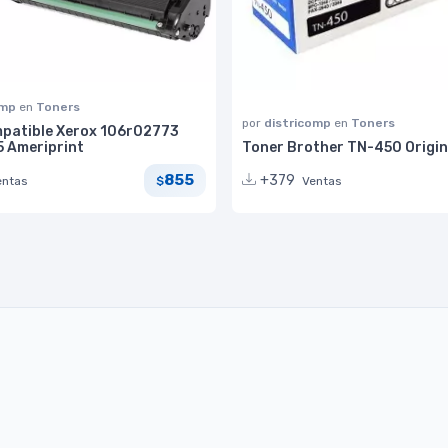
omp
en
Toners
por
districomp
en
Toners
patible Xerox 106r02773
 Ameriprint
Toner Brother TN-450 Origin
855
+379
entas
Ventas
$