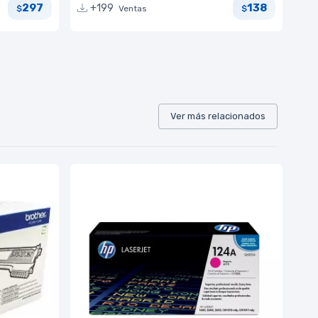
297
138
+199
Ventas
$
$
Ver más relacionados