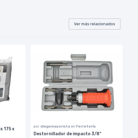
Ver más relacionados
por
diegomayorista
en
Ferretería
x 175 x
Destornillador de impacto 3/8"