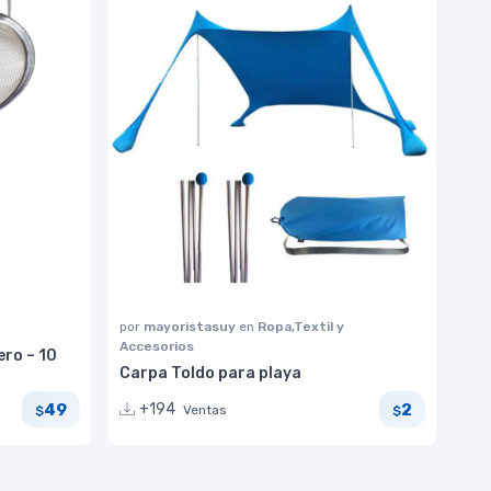
por
mayoristasuy
en
Ropa,Textil y
Accesorios
ero – 10
Carpa Toldo para playa
49
2
+194
Ventas
$
$