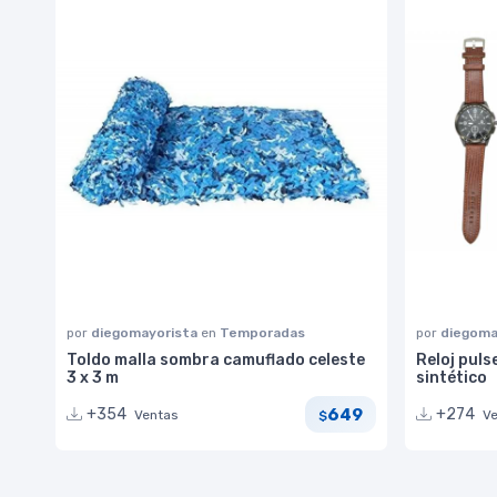
por
diegomayorista
en
Temporadas
por
diegoma
Toldo malla sombra camuflado celeste
Reloj puls
3 x 3 m
sintético
649
+354
+274
Ventas
V
$