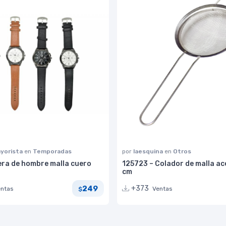
yorista
en
Temporadas
por
laesquina
en
Otros
era de hombre malla cuero
125723 – Colador de malla ac
cm
249
+373
entas
Ventas
$