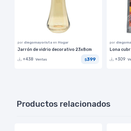
por
diegomayorista
en
Hogar
por
diegoma
Jarrón de vidrio decorativo 23x8cm
Lona cubre
399
+438
+309
Ventas
V
$
Productos relacionados